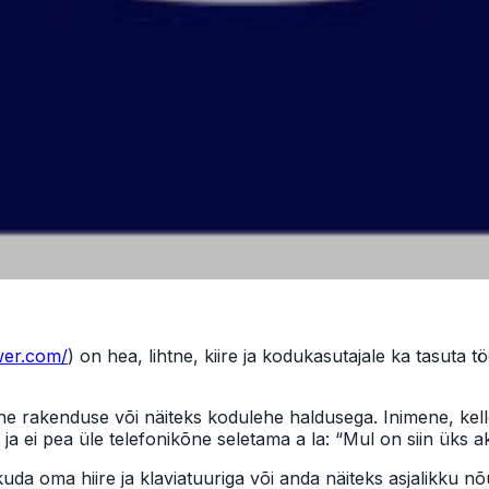
wer.com/
) on hea, lihtne, kiire ja kodukasutajale ka tasuta tö
ne rakenduse või näiteks kodulehe haldusega. Inimene, kelle
a ei pea üle telefonikõne seletama a la: “Mul on siin üks ak
kkuda oma hiire ja klaviatuuriga või anda näiteks asjalikku 