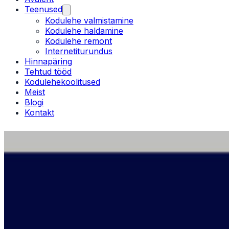
Teenused
Kodulehe valmistamine
Kodulehe haldamine
Kodulehe remont
Internetiturundus
Hinnapäring
Tehtud tööd
Kodulehekoolitused
Meist
Blogi
Kontakt