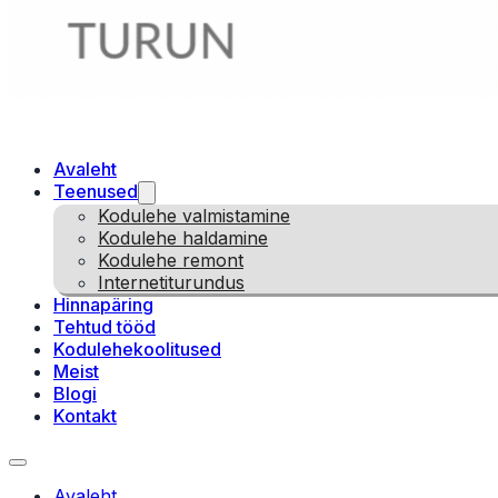
Avaleht
Teenused
Kodulehe valmistamine
Kodulehe haldamine
Kodulehe remont
Internetiturundus
Hinnapäring
Tehtud tööd
Kodulehekoolitused
Meist
Blogi
Kontakt
Avaleht