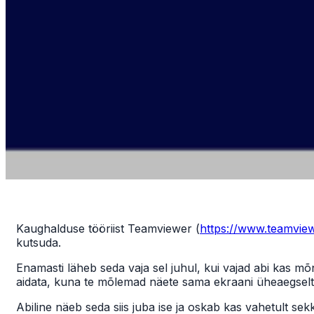
Kaughalduse tööriist Teamviewer (
https://www.teamvie
kutsuda.
Enamasti läheb seda vaja sel juhul, kui vajad abi kas mõ
aidata, kuna te mõlemad näete sama ekraani üheaegselt j
Abiline näeb seda siis juba ise ja oskab kas vahetult se