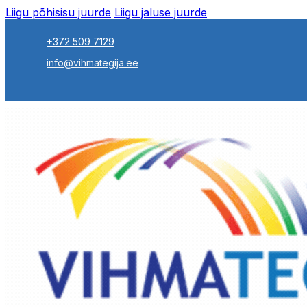
Liigu põhisisu juurde
Liigu jaluse juurde
+372 509 7129
info@vihmategija.ee