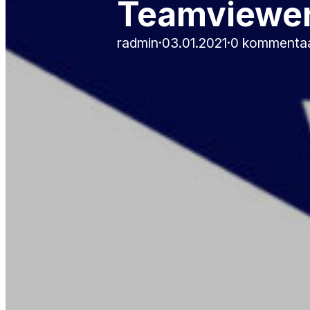
Teamvieweri
radmin
·
03.01.2021
·
0 kommentaa