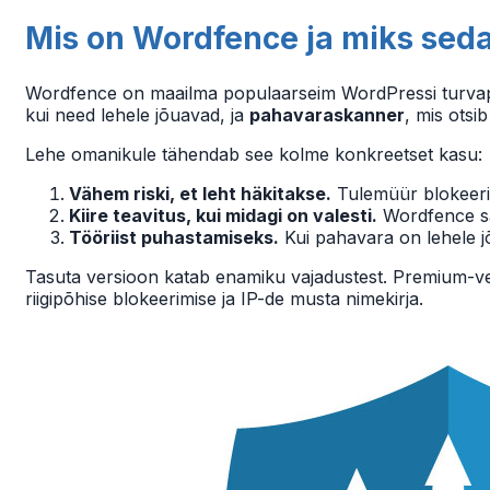
Mis on Wordfence ja miks seda
Wordfence on maailma populaarseim WordPressi turvaplug
kui need lehele jõuavad, ja
pahavaraskanner
, mis otsi
Lehe omanikule tähendab see kolme konkreetset kasu:
Vähem riski, et leht häkitakse.
Tulemüür blokeerib
Kiire teavitus, kui midagi on valesti.
Wordfence saad
Tööriist puhastamiseks.
Kui pahavara on lehele jõ
Tasuta versioon katab enamiku vajadustest. Premium-ver
riigipõhise blokeerimise ja IP-de musta nimekirja.