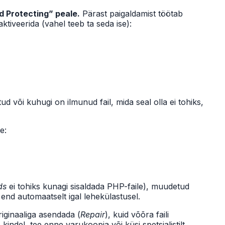
d Protecting” peale.
Pärast paigaldamist töötab
ktiveerida (vahel teeb ta seda ise):
d või kuhugi on ilmunud fail, mida seal olla ei tohiks,
e:
ds
ei tohiks kunagi sisaldada PHP-faile), muudetud
end automaatselt igal lehekülastusel.
iginaaliga asendada (
Repair
), kuid võõra faili
kindel, tee enne varukoopia või küsi spetsialistilt.