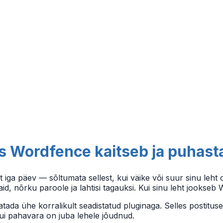
s Wordfence kaitseb ja puhast
iga päev — sõltumata sellest, kui väike või suur sinu leht o
aid, nõrku paroole ja lahtisi tagauksi. Kui sinu leht jookseb
ada ühe korralikult seadistatud pluginaga. Selles postitus
 kui pahavara on juba lehele jõudnud.