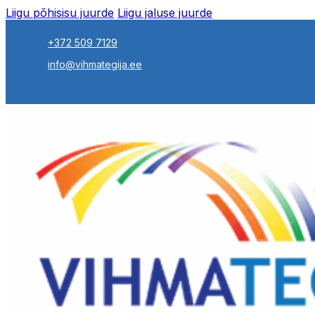
Liigu põhisisu juurde
Liigu jaluse juurde
+372 509 7129
info@vihmategija.ee