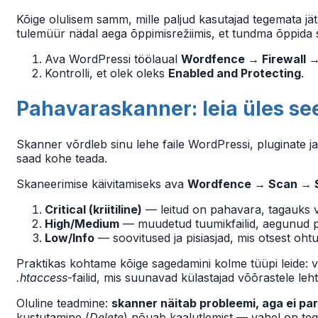
Kõige olulisem samm, mille paljud kasutajad tegemata jä
tulemüür nädal aega õppimisrežiimis, et tundma õppida sinu
Ava WordPressi töölaual
Wordfence → Firewall
Kontrolli, et olek oleks
Enabled and Protecting
.
Pahavaraskanner: leia üles see,
Skanner võrdleb sinu lehe faile WordPressi, pluginate ja
saad kohe teada.
Skaneerimise käivitamiseks ava
Wordfence → Scan → 
Critical (kriitiline)
— leitud on pahavara, tagauks võ
High/Medium
— muudetud tuumikfailid, aegunud pl
Low/Info
— soovitused ja pisiasjad, mis otsest ohtu 
Praktikas kohtame kõige sagedamini kolme tüüpi leide: v
.htaccess
-failid, mis suunavad külastajad võõrastele leh
Oluline teadmine:
skanner näitab probleemi, aga ei par
kustutamine (
Delete
) nõuab kaalutlemist — vahel on tegu 