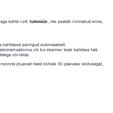
aga kahte rolli:
tulemüür
, mis peatab rünnakud enne,
a kahtlased päringud automaatselt.
ministraatorina või kui skanner leiab kahtlase faili.
lidega võrrelda.
rsioonis jõuavad need kohale 30-päevase viivitusega),