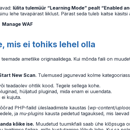
tavad:
lülita tulemüür “Learning Mode” pealt “Enabled an
 lehe tavapärast liiklust. Pärast seda tuleb kaitse käsitsi a
 → Manage WAF
 mis ei tohiks lehel olla
 teemade ametlike originaalidega. Kui mõnda faili on muudetu
Start New Scan
. Tulemused jagunevad kolme kategooriass
i teadaolev ohtlik kood. Tegele sellega kohe.
uginad, hüljatud pluginad, mida enam ei uuendata.
ei kujuta.
õõrad PHP-failid üleslaadimiste kaustas (
wp-content/uploa
tedele, ja
mu-plugins
kausta peidetud tagauksed, mis laevad 
anda kõike ise.
Muudetud tuumikfaili saab ühe klõpsuga or
legitiimse failiga, mille kustutamine lõhub lehe. Kui sa pole 