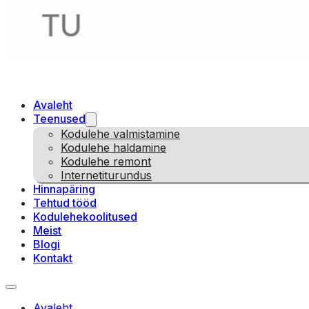
Avaleht
Teenused
Kodulehe valmistamine
Kodulehe haldamine
Kodulehe remont
Internetiturundus
Hinnapäring
Tehtud tööd
Kodulehekoolitused
Meist
Blogi
Kontakt
Avaleht