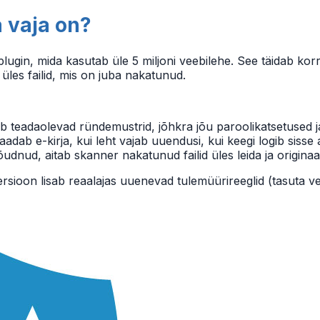
 vaja on?
in, mida kasutab üle 5 miljoni veebilehe. See täidab korr
b üles failid, mis on juba nakatunud.
 teadaolevad ründemustrid, jõhkra jõu paroolikatsetused j
ab e-kirja, kui leht vajab uuendusi, kui keegi logib sisse ad
udnud, aitab skanner nakatunud failid üles leida ja originaa
sioon lisab reaalajas uuenevad tulemüürireeglid (tasuta ve