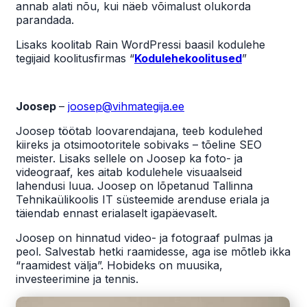
annab alati nõu, kui näeb võimalust olukorda
parandada.
Lisaks koolitab Rain WordPressi baasil kodulehe
tegijaid koolitusfirmas “
Kodulehekoolitused
”
Joosep
–
joosep@vihmategija.ee
Joosep töötab loovarendajana, teeb kodulehed
kiireks ja otsimootoritele sobivaks – tõeline SEO
meister. Lisaks sellele on Joosep ka foto- ja
videograaf, kes aitab kodulehele visuaalseid
lahendusi luua. Joosep on lõpetanud Tallinna
Tehnikaülikoolis IT süsteemide arenduse eriala ja
täiendab ennast erialaselt igapäevaselt.
Joosep on hinnatud video- ja fotograaf pulmas ja
peol. Salvestab hetki raamidesse, aga ise mõtleb ikka
“raamidest välja”. Hobideks on muusika,
investeerimine ja tennis.