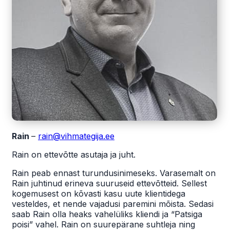
Rain
–
rain@vihmategija.ee
Rain on ettevõtte asutaja ja juht.
Rain peab ennast turundusinimeseks. Varasemalt on
Rain juhtinud erineva suuruseid ettevõtteid. Sellest
kogemusest on kõvasti kasu uute klientidega
vesteldes, et nende vajadusi paremini mõista. Sedasi
saab Rain olla heaks vahelüliks kliendi ja “Patsiga
poisi” vahel. Rain on suurepärane suhtleja ning