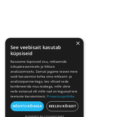
×
See veebisait kasutab
küpsiseid
Kasutame küpsiseid sisu, reklaamide
isikupärastamiseks ja liikluse
analüüsimiseks. Samuti jagame teavet meie
saidi kasutamise kohta oma reklaami- ja
analüüsipartneritega, kes võivad seda
kombineerida muu teabega, mille olete
neile esitanud või mille nad on kogunud teie
teenuste kasutamisest.
Privaatsuspoliitika
NÕUSTU KÕIGIGA
KEELDU KÕIGIST
POWERED BY COOKIESCRIPT