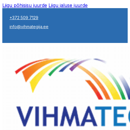
Liigu põhisisu juurde
Liigu jaluse juurde
+372 509 7129
info@vihmategija.ee