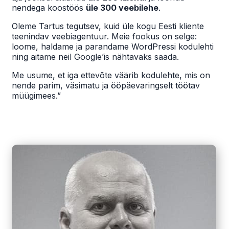
nendega koostöös
üle 300 veebilehe
.
Oleme Tartus tegutsev, kuid üle kogu Eesti kliente
teenindav veebiagentuur. Meie fookus on selge:
loome, haldame ja parandame WordPressi kodulehti
ning aitame neil Google’is nähtavaks saada.
Me usume, et iga ettevõte väärib kodulehte, mis on
nende parim, väsimatu ja ööpäevaringselt töötav
müügimees.”