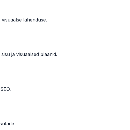
e visuaalse lahenduse.
isu ja visuaalsed plaanid.
 SEO.
sutada.