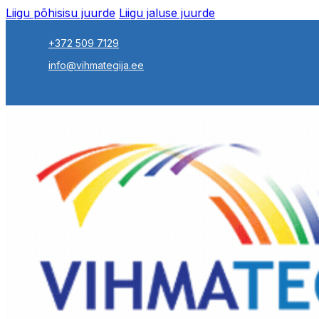
Liigu põhisisu juurde
Liigu jaluse juurde
+372 509 7129
info@vihmategija.ee