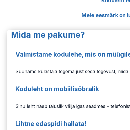
Koduleht ei
Meie eesmärk on luu
Mida me pakume?
Valmistame kodulehe, mis on müügile
Suuname külastaja tegema just seda tegevust, mida S
Koduleht on mobiilisõbralik
Sinu leht näeb täiuslik välja igas seadmes – telefoni
Lihtne edaspidi hallata!