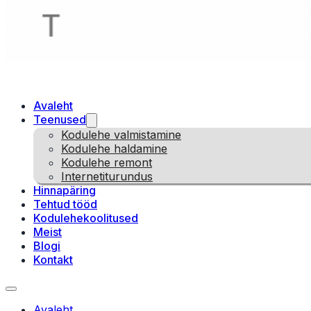
Avaleht
Teenused
Kodulehe valmistamine
Kodulehe haldamine
Kodulehe remont
Internetiturundus
Hinnapäring
Tehtud tööd
Kodulehekoolitused
Meist
Blogi
Kontakt
Avaleht