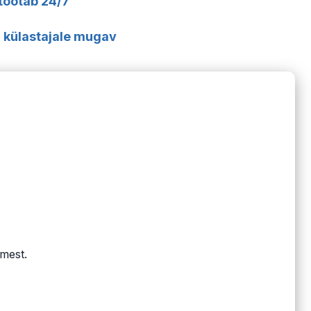
 töötab 24/7
ja külastajale mugav
dmest.