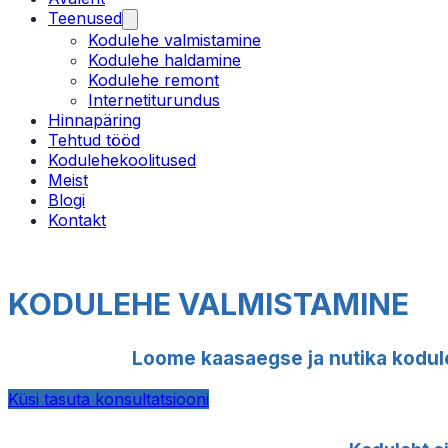
Teenused
Kodulehe valmistamine
Kodulehe haldamine
Kodulehe remont
Internetiturundus
Hinnapäring
Tehtud tööd
Kodulehekoolitused
Meist
Blogi
Kontakt
KODULEHE VALMISTAMINE
Loome kaasaegse ja nutika koduleh
Küsi tasuta konsultatsiooni