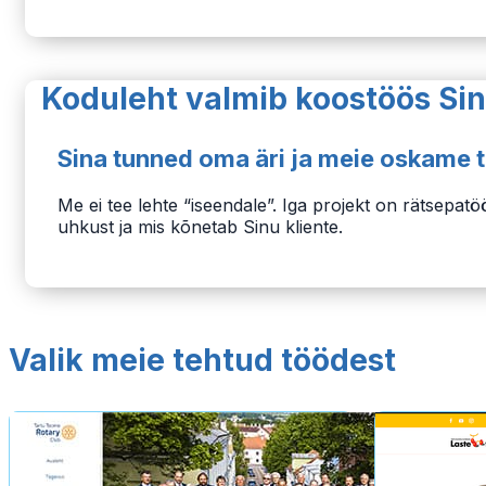
Koduleht valmib koostöös Si
Sina tunned oma äri ja meie oskame t
Me ei tee lehte “iseendale”. Iga projekt on rätsep
uhkust ja mis kõnetab Sinu kliente.
Valik meie tehtud töödest