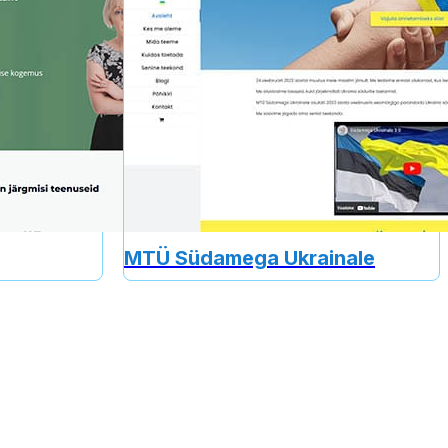
MTÜ Südamega Ukrainale