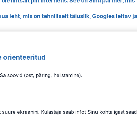
 ole lihtsalt pilt internetis. See on Sinu partner, mis
a leht, mis on tehniliselt täiuslik, Googles leitav 
 orienteeritud
a soovid (ost, päring, helistamine).
st suure ekraanini. Külastaja saab infot Sinu kohta igast sea