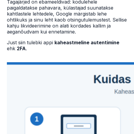
Tagajärjed on ebameeldivad: kodulehele
paigaldatakse pahavara, külastajad suunatakse
kahtlastele lehtedele, Google märgistab lehe
ohtlikuks ja sinu leht kaob otsingutulemustest. Sellise
kahju likvideerimine on alati kordades kallim ja
aeganõudvam kui ennetamine.
Just siin tulebki appi
kaheastmeline autentimine
ehk
2FA
.