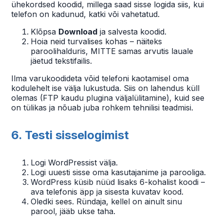
ühekordsed koodid, millega saad sisse logida siis, kui
telefon on kadunud, katki või vahetatud.
Klõpsa
Download
ja salvesta koodid.
Hoia neid turvalises kohas – näiteks
paroolihalduris, MITTE samas arvutis lauale
jäetud tekstifailis.
Ilma varukoodideta võid telefoni kaotamisel oma
kodulehelt ise välja lukustuda. Siis on lahendus küll
olemas (FTP kaudu plugina väljalülitamine), kuid see
on tülikas ja nõuab juba rohkem tehnilisi teadmisi.
6. Testi sisselogimist
Logi WordPressist välja.
Logi uuesti sisse oma kasutajanime ja parooliga.
WordPress küsib nüüd lisaks 6-kohalist koodi –
ava telefonis äpp ja sisesta kuvatav kood.
Oledki sees. Ründaja, kellel on ainult sinu
parool, jääb ukse taha.