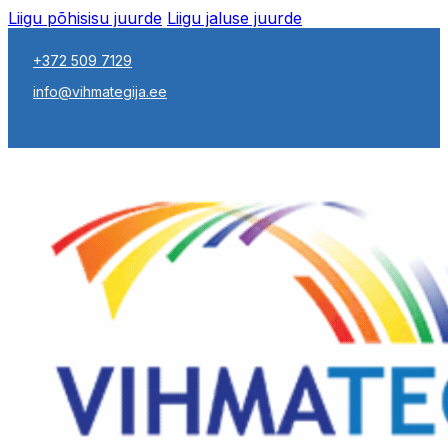
Liigu põhisisu juurde
Liigu jaluse juurde
+372 509 7129
info@vihmategija.ee