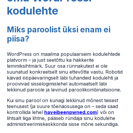
kodulehte
Miks paroolist üksi enam ei
piisa?
WordPress on maailma populaarseim kodulehtede
platvorm – ja just seetõttu ka häkkerite
lemmiksihtmärk. Suur osa rünnakutest ei ole
suunatud konkreetselt sinu ettevõtte vastu. Robotid
käivad ööpäevaringselt läbi tuhandeid kodulehti ja
proovivad sisselogimislehel automaatselt läbi
lekkinud paroole ja levinud paroolikombinatsioone.
Kui sinu parool on kunagi lekkinud mõnest teisest
teenusest (ja suure tõenäosusega on – seda saad
kontrollida lehel
haveibeenpwned.com
) või on
lihtsalt liiga lihtne, pääseb ründaja sinu kodulehe
administreerimiskeskkonda sisse mõne sekundiga.