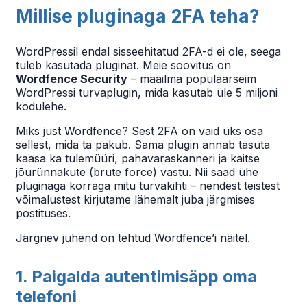
Millise pluginaga 2FA teha?
WordPressil endal sisseehitatud 2FA-d ei ole, seega
tuleb kasutada pluginat. Meie soovitus on
Wordfence Security
– maailma populaarseim
WordPressi turvaplugin, mida kasutab üle 5 miljoni
kodulehe.
Miks just Wordfence? Sest 2FA on vaid üks osa
sellest, mida ta pakub. Sama plugin annab tasuta
kaasa ka tulemüüri, pahavaraskanneri ja kaitse
jõurünnakute (brute force) vastu. Nii saad ühe
pluginaga korraga mitu turvakihti – nendest teistest
võimalustest kirjutame lähemalt juba järgmises
postituses.
Järgnev juhend on tehtud Wordfence’i näitel.
1. Paigalda autentimisäpp oma
telefoni