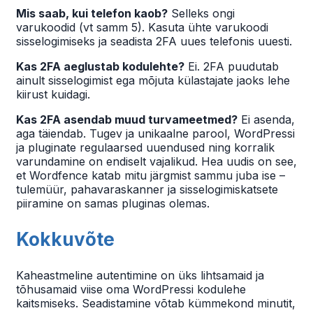
Mis saab, kui telefon kaob?
Selleks ongi
varukoodid (vt samm 5). Kasuta ühte varukoodi
sisselogimiseks ja seadista 2FA uues telefonis uuesti.
Kas 2FA aeglustab kodulehte?
Ei. 2FA puudutab
ainult sisselogimist ega mõjuta külastajate jaoks lehe
kiirust kuidagi.
Kas 2FA asendab muud turvameetmed?
Ei asenda,
aga täiendab. Tugev ja unikaalne parool, WordPressi
ja pluginate regulaarsed uuendused ning korralik
varundamine on endiselt vajalikud. Hea uudis on see,
et Wordfence katab mitu järgmist sammu juba ise –
tulemüür, pahavaraskanner ja sisselogimiskatsete
piiramine on samas pluginas olemas.
Kokkuvõte
Kaheastmeline autentimine on üks lihtsamaid ja
tõhusamaid viise oma WordPressi kodulehe
kaitsmiseks. Seadistamine võtab kümmekond minutit,