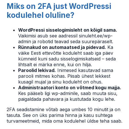
Miks on 2FA just WordPressi
kodulehel oluline?
WordPressi sisselogimisleht on kõigil sama.
Vaikimisi asub see aadressil sinuleht.ee/wp-
admin ja robotid teavad seda suurepäraselt.
Rünnakud on automaatsed ja pidevad.
Ka
väike Eesti ettevõtte koduleht saab iga päev
kümneid kuni sadu sisselogimiskatseid – seda
lihtsalt ei märka enne, kui on hilja.
Paroolid lekivad.
Inimesed kasutavad sama
parooli mitmes kohas. Piisab ühest lekkest
kusagil mujal ja sinu koduleht on ohus.
Administraatori konto on võtmed kogu majja.
Kes pääseb ligi wp-adminile, saab muuta sisu,
paigaldada pahavara ja kustutada kogu lehe.
2FA seadistamine võtab aega umbes 10 minutit ja on
tasuta. See on üks parima hinna ja kasu suhtega
turvameetmeid, mida oma kodulehel üldse teha saab.