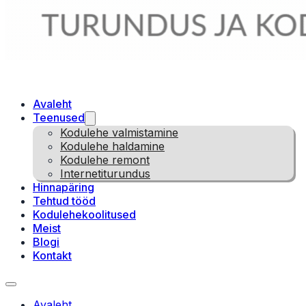
Avaleht
Teenused
Kodulehe valmistamine
Kodulehe haldamine
Kodulehe remont
Internetiturundus
Hinnapäring
Tehtud tööd
Kodulehekoolitused
Meist
Blogi
Kontakt
Avaleht