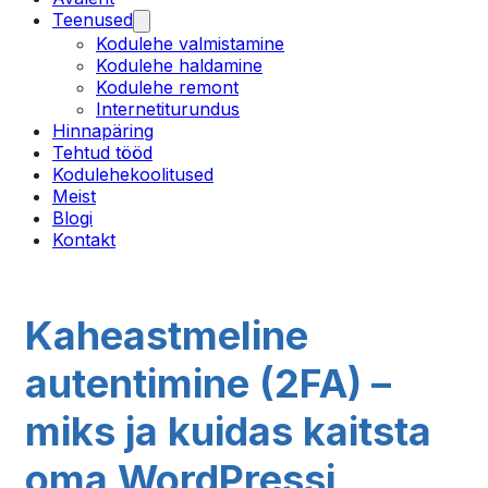
Teenused
Kodulehe valmistamine
Kodulehe haldamine
Kodulehe remont
Internetiturundus
Hinnapäring
Tehtud tööd
Kodulehekoolitused
Meist
Blogi
Kontakt
Kaheastmeline
autentimine (2FA) –
miks ja kuidas kaitsta
oma WordPressi