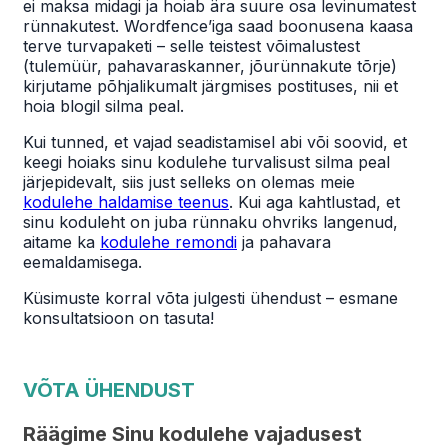
ei maksa midagi ja hoiab ära suure osa levinumatest
rünnakutest. Wordfence’iga saad boonusena kaasa
terve turvapaketi – selle teistest võimalustest
(tulemüür, pahavaraskanner, jõurünnakute tõrje)
kirjutame põhjalikumalt järgmises postituses, nii et
hoia blogil silma peal.
Kui tunned, et vajad seadistamisel abi või soovid, et
keegi hoiaks sinu kodulehe turvalisust silma peal
järjepidevalt, siis just selleks on olemas meie
kodulehe haldamise teenus
. Kui aga kahtlustad, et
sinu koduleht on juba rünnaku ohvriks langenud,
aitame ka
kodulehe remondi
ja pahavara
eemaldamisega.
Küsimuste korral võta julgesti ühendust – esmane
konsultatsioon on tasuta!
VÕTA ÜHENDUST
Räägime Sinu kodulehe vajadusest