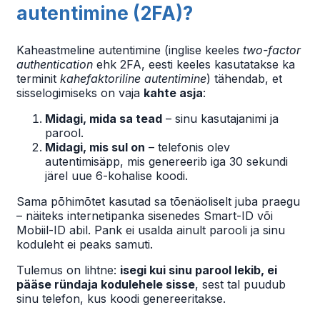
autentimine (2FA)?
Kaheastmeline autentimine (inglise keeles
two-factor
authentication
ehk 2FA, eesti keeles kasutatakse ka
terminit
kahefaktoriline autentimine
) tähendab, et
sisselogimiseks on vaja
kahte asja
:
Midagi, mida sa tead
– sinu kasutajanimi ja
parool.
Midagi, mis sul on
– telefonis olev
autentimisäpp, mis genereerib iga 30 sekundi
järel uue 6-kohalise koodi.
Sama põhimõtet kasutad sa tõenäoliselt juba praegu
– näiteks internetipanka sisenedes Smart-ID või
Mobiil-ID abil. Pank ei usalda ainult parooli ja sinu
koduleht ei peaks samuti.
Tulemus on lihtne:
isegi kui sinu parool lekib, ei
pääse ründaja kodulehele sisse
, sest tal puudub
sinu telefon, kus koodi genereeritakse.