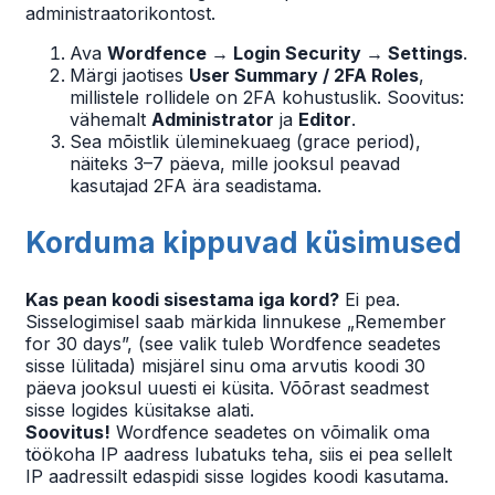
administraatorikontost.
Ava
Wordfence → Login Security → Settings
.
Märgi jaotises
User Summary / 2FA Roles
,
millistele rollidele on 2FA kohustuslik. Soovitus:
vähemalt
Administrator
ja
Editor
.
Sea mõistlik üleminekuaeg (grace period),
näiteks 3–7 päeva, mille jooksul peavad
kasutajad 2FA ära seadistama.
Korduma kippuvad küsimused
Kas pean koodi sisestama iga kord?
Ei pea.
Sisselogimisel saab märkida linnukese „Remember
for 30 days”, (see valik tuleb Wordfence seadetes
sisse lülitada) misjärel sinu oma arvutis koodi 30
päeva jooksul uuesti ei küsita. Võõrast seadmest
sisse logides küsitakse alati.
Soovitus!
Wordfence seadetes on võimalik oma
töökoha IP aadress lubatuks teha, siis ei pea sellelt
IP aadressilt edaspidi sisse logides koodi kasutama.