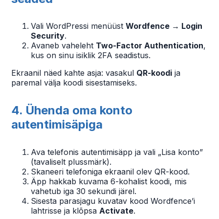
Vali WordPressi menüüst
Wordfence → Login
Security
.
Avaneb vaheleht
Two-Factor Authentication
,
kus on sinu isiklik 2FA seadistus.
Ekraanil näed kahte asja: vasakul
QR-koodi
ja
paremal välja koodi sisestamiseks.
4. Ühenda oma konto
autentimisäpiga
Ava telefonis autentimisäpp ja vali „Lisa konto”
(tavaliselt plussmärk).
Skaneeri telefoniga ekraanil olev QR-kood.
Äpp hakkab kuvama 6-kohalist koodi, mis
vahetub iga 30 sekundi järel.
Sisesta parasjagu kuvatav kood Wordfence’i
lahtrisse ja klõpsa
Activate
.