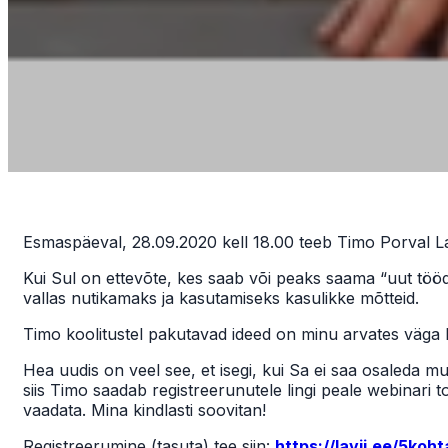
Esmaspäeval, 28.09.2020 kell 18.00 teeb Timo Porval Lavi
Kui Sul on ettevõte, kes saab või peaks saama “uut tööd
vallas nutikamaks ja kasutamiseks kasulikke mõtteid.
Timo koolitustel pakutavad ideed on minu arvates väga hea
Hea uudis on veel see, et isegi, kui Sa ei saa osaleda m
siis Timo saadab registreerunutele lingi peale webinari t
vaadata. Mina kindlasti soovitan!
Registreerumine (tasuta) tee siin:
https://lavii.ee/5koht