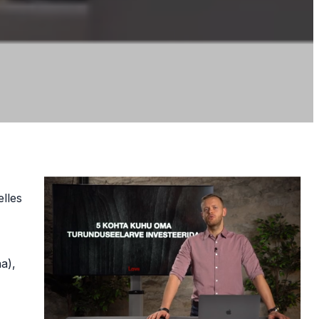
elles
a),