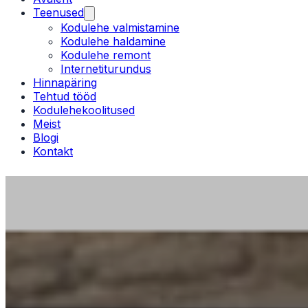
Teenused
Kodulehe valmistamine
Kodulehe haldamine
Kodulehe remont
Internetiturundus
Hinnapäring
Tehtud tööd
Kodulehekoolitused
Meist
Blogi
Kontakt