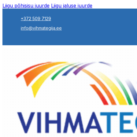
Liigu põhisisu juurde
Liigu jaluse juurde
+372 509 7129
info@vihmategija.ee