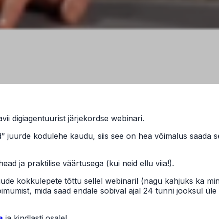
i digiagentuurist järjekordse webinari.
” juurde kodulehe kaudu, siis see on hea võimalus saada s
d ja praktilise väärtusega (kui neid ellu viia!).
uude kokkulepete tõttu sellel webinaril (nagu kahjuks ka min
oimumist, mida saad endale sobival ajal 24 tunni jooksul üle
a
ja kindlasti osale!