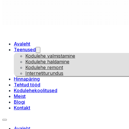
Avaleht
Teenused
Kodulehe valmistamine
Kodulehe haldamine
Kodulehe remont
Internetiturundus
Hinnapäring
Tehtud tööd
Kodulehekoolitused
Meist
Blogi
Kontakt
Avaleht