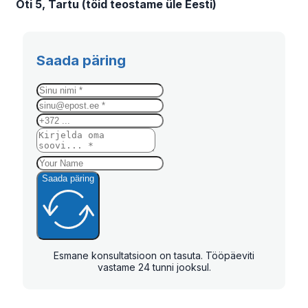
Oti 5, Tartu (töid teostame üle Eesti)
Saada päring
Saada päring
Esmane konsultatsioon on tasuta. Tööpäeviti
vastame 24 tunni jooksul.