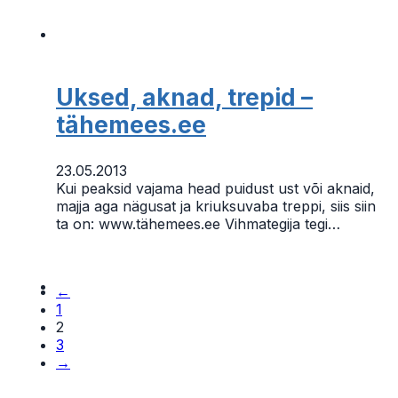
Uksed, aknad, trepid –
tähemees.ee
23.05.2013
Kui peaksid vajama head puidust ust või aknaid,
majja aga nägusat ja kriuksuvaba treppi, siis siin
ta on: www.tähemees.ee Vihmategija tegi…
←
1
2
3
→