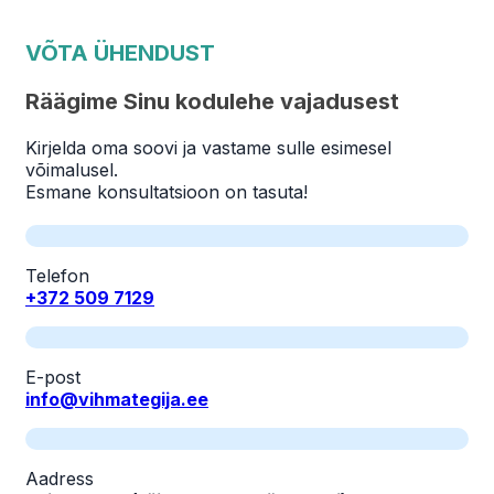
VÕTA ÜHENDUST
Räägime Sinu kodulehe vajadusest
Kirjelda oma soovi ja vastame sulle esimesel
võimalusel.
Esmane konsultatsioon on tasuta!
Telefon
+372 509 7129
E-post
info@vihmategija.ee
Aadress