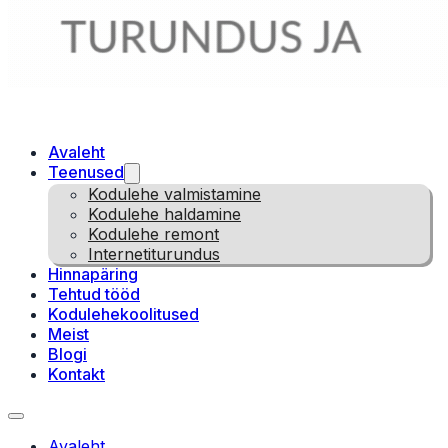
Avaleht
Teenused
Kodulehe valmistamine
Kodulehe haldamine
Kodulehe remont
Internetiturundus
Hinnapäring
Tehtud tööd
Kodulehekoolitused
Meist
Blogi
Kontakt
Avaleht