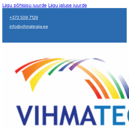
Liigu põhisisu juurde
Liigu jaluse juurde
+372 509 7129
info@vihmategija.ee