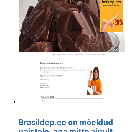
Brasildep.ee on mõeldud
naistele, aga mitte ainult…