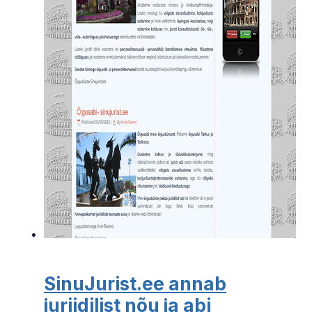
SinuJurist.ee annab
juriidilist nõu ja abi