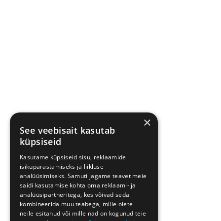
×
See veebisait kasutab
küpsiseid
Kasutame küpsiseid sisu, reklaamide
isikupärastamiseks ja liikluse
analüüsimiseks. Samuti jagame teavet meie
saidi kasutamise kohta oma reklaami- ja
analüüsipartneritega, kes võivad seda
kombineerida muu teabega, mille olete
neile esitanud või mille nad on kogunud teie