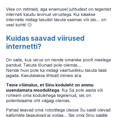
Viise on mitmeid, aga enamusel juhtudest on tegemist
interneti kaudu levinud viirustega. Kui käiakse
internetis midagi tasulist tasuta saamas või siis… on
veel kohti! 🙂
Kuidas saavad viirused
internetti?
On saite, kus viirus on nende omanike poolt meelega
pandud. Tasuta lõunaid pole olemas…
Nende huvi pole ka midagi väärtuslikku tasuta laiali
jagada. Kasutatakse lihtsalt inimesi ära.
Teine võimalus, et Sinu koduleht on ammu
uuendamata moodulitega
. Kui Sa pole aasta või
rohkem oma kodulehega tegelenud, siis on
potentsiaalne oht vägagi olemas.
Pahad leiavad oma robotitega ülesse Su saidil olevad
kaitsmata tagauksed ja voilaa… Siis ongi Sinu saidile