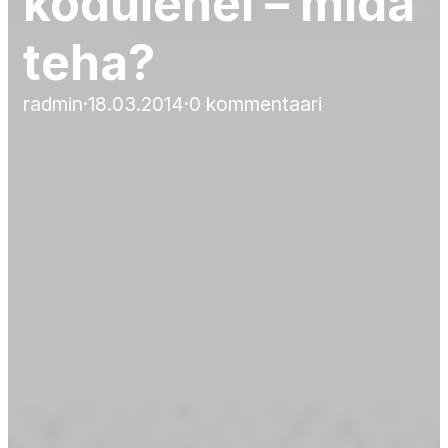
kodulehel – mida
teha?
radmin
·
18.03.2014
·
0 kommentaari