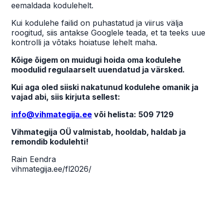
eemaldada kodulehelt.
Kui kodulehe failid on puhastatud ja viirus välja
roogitud, siis antakse Googlele teada, et ta teeks uue
kontrolli ja võtaks hoiatuse lehelt maha.
Kõige õigem on muidugi hoida oma kodulehe
moodulid regulaarselt uuendatud ja värsked.
Kui aga oled siiski nakatunud kodulehe omanik ja
vajad abi, siis kirjuta sellest:
info@vihmategija.ee
või helista: 509 7129
Vihmategija OÜ valmistab, hooldab, haldab ja
remondib kodulehti!
Rain Eendra
vihmategija.ee/fl2026/