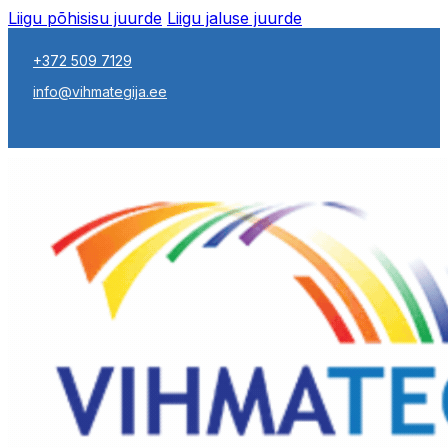
Liigu põhisisu juurde
Liigu jaluse juurde
+372 509 7129
info@vihmategija.ee