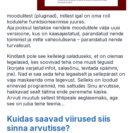
moodulitest (pluginad), millest igal on oma roll
kodulehe funktsioneerimise juures.
Aja jooksul lastakse nendele moodulitele välja uusi
versioone, kus on kaasajastatud, parandatud nende
toimimist ja mitte väheolulisena – parandatud nende
turvalisust.
Kindlasti pole see kellelegi saladuseks, et on olemas
tegelased, kes soovivad teha oma musti tegusid
(korjata varjatud infot, salasõnu, levitada spämmi,
jne). Nad ei saa seda teha legaalselt ja sellepärast on
vaja maskeerida oma tegevust. Selleks on loodud
erinevad programmid, mis sattudes Sinu arvutisse,
hakkavad sealt täitma ende peremehe käske.
Arvuti muutub sellest tihtipeale aeglasemaks, aga
see on juba teine teema…
Kuidas saavad viirused siis
sinna arvutisse?