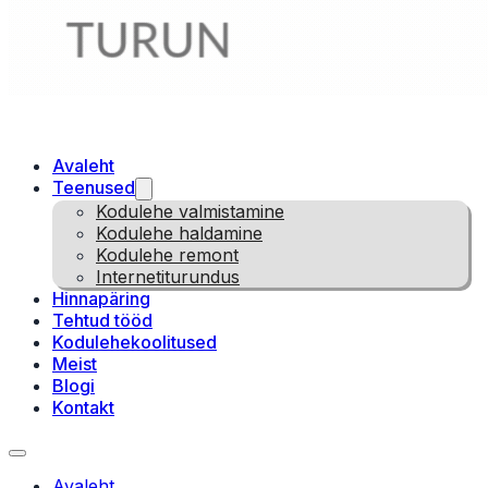
Avaleht
Teenused
Kodulehe valmistamine
Kodulehe haldamine
Kodulehe remont
Internetiturundus
Hinnapäring
Tehtud tööd
Kodulehekoolitused
Meist
Blogi
Kontakt
Avaleht