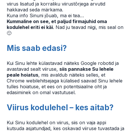
viirus lisatud ja korraliku viirustõrjega arvutid
hakkavad seda märkama.
Kuna info Sinuni jõuab, ma ei tea…
Kummaline on see, et paljud firmajuhid oma
kodulehel eriti ei käi
. Nad ju teavad niigi, mis seal on
🙂
Mis saab edasi?
Kui Sinu lehte külastavad näiteks Google robotid ja
avastavad sealt viiruse,
siis pannakse Su lehele
peale hoiatus
, mis avaldub näiteks selles, et
Chrome webilehitsejaga külalised saavad Sinu lehele
tulles hoiatuse, et ees on potentsiaalne oht ja
edasiminek on omal vastutusel.
Viirus kodulehel – kes aitab?
Kui Sinu kodulehel on viirus, siis on vaja appi
kutsuda asjatundjad, kes oskavad viiruse tuvastada ja