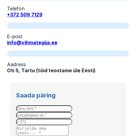
Telefon
+372 509 7129
E-post
info@vihmategija.ee
Aadress
Oti 5, Tartu (töid teostame üle Eesti)
Saada päring