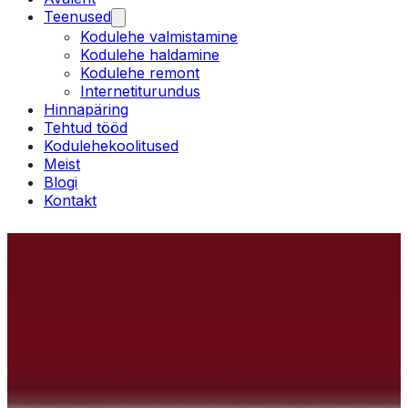
Teenused
Kodulehe valmistamine
Kodulehe haldamine
Kodulehe remont
Internetiturundus
Hinnapäring
Tehtud tööd
Kodulehekoolitused
Meist
Blogi
Kontakt