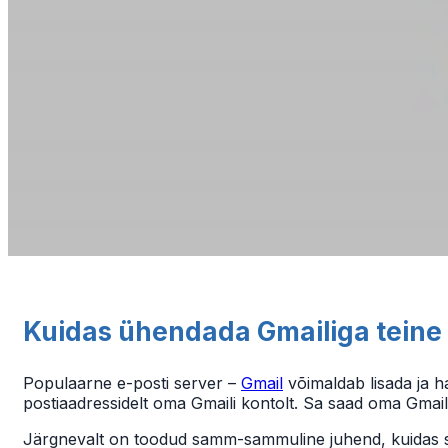
Kuidas ühendada Gmailiga teine 
Populaarne e-posti server –
Gmail
võimaldab lisada ja ha
postiaadressidelt oma Gmaili kontolt. Sa saad oma Gmail
Järgnevalt on toodud samm-sammuline juhend, kuidas s