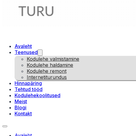
Avaleht
Teenused
Kodulehe valmistamine
Kodulehe haldamine
Kodulehe remont
Internetiturundus
Hinnapäring
Tehtud tööd
Kodulehekoolitused
Meist
Blogi
Kontakt
Avaleht