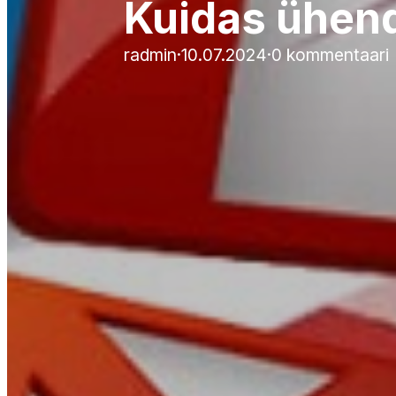
Kuidas ühend
radmin
·
10.07.2024
·
0 kommentaari