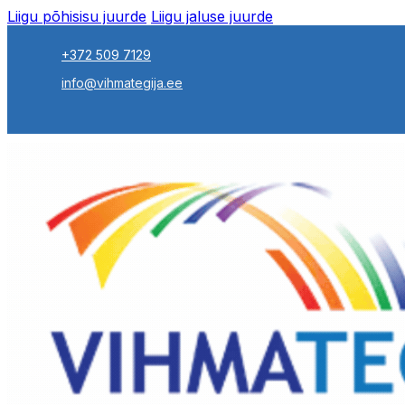
Liigu põhisisu juurde
Liigu jaluse juurde
+372 509 7129
info@vihmategija.ee