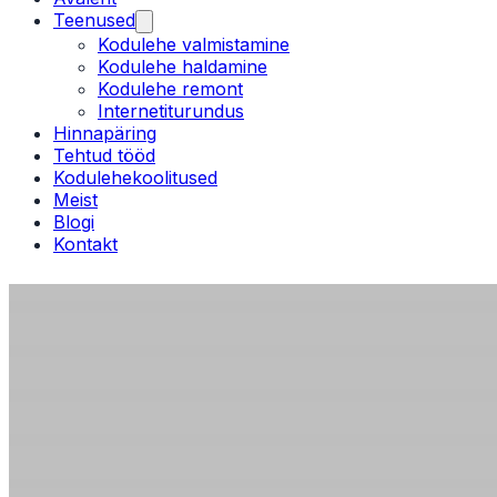
Teenused
Kodulehe valmistamine
Kodulehe haldamine
Kodulehe remont
Internetiturundus
Hinnapäring
Tehtud tööd
Kodulehekoolitused
Meist
Blogi
Kontakt