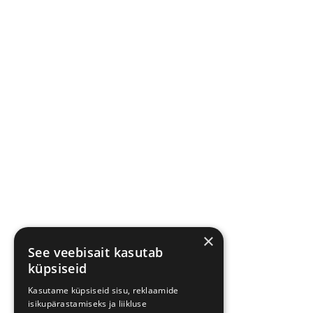
×
See veebisait kasutab
küpsiseid
Kasutame küpsiseid sisu, reklaamide
isikupärastamiseks ja liikluse