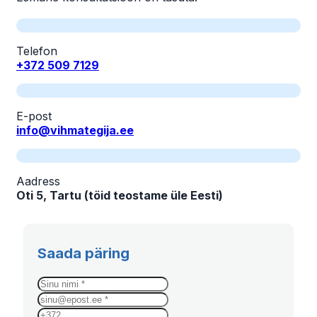
Telefon
+372 509 7129
E-post
info@vihmategija.ee
Aadress
Oti 5, Tartu (töid teostame üle Eesti)
Saada päring