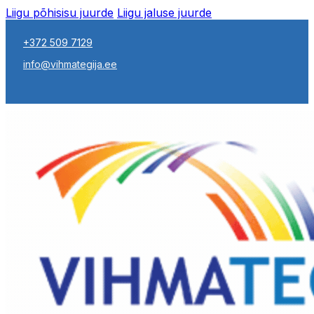
Liigu põhisisu juurde
Liigu jaluse juurde
+372 509 7129
info@vihmategija.ee