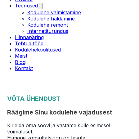
Teenused
Kodulehe valmistamine
Kodulehe haldamine
Kodulehe remont
Internetiturundus
Hinnapäring
Tehtud tööd
Kodulehekoolitused
Meist
Blogi
Kontakt
VÕTA ÜHENDUST
Räägime Sinu kodulehe vajadusest
Kirjelda oma soovi ja vastame sulle esimesel
võimalusel.
Esmane konsultatsioon on tasuta!