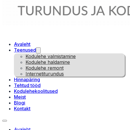
Avaleht
Teenused
Kodulehe valmistamine
Kodulehe haldamine
Kodulehe remont
Internetiturundus
Hinnapäring
Tehtud tööd
Kodulehekoolitused
Meist
Blogi
Kontakt
Avaleht