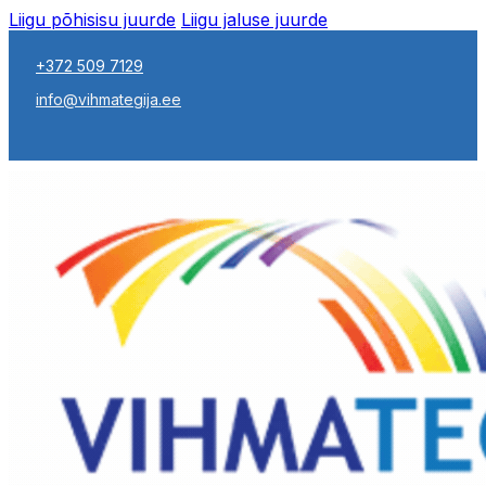
Liigu põhisisu juurde
Liigu jaluse juurde
+372 509 7129
info@vihmategija.ee