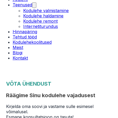
Teenused
Kodulehe valmistamine
Kodulehe haldamine
Kodulehe remont
Internetiturundus
Hinnapäring
Tehtud tööd
Kodulehekoolitused
Meist
Blogi
Kontakt
VÕTA ÜHENDUST
Räägime Sinu kodulehe vajadusest
Kirjelda oma soovi ja vastame sulle esimesel
võimalusel.
Esmane konsultatsioon on tasuta!