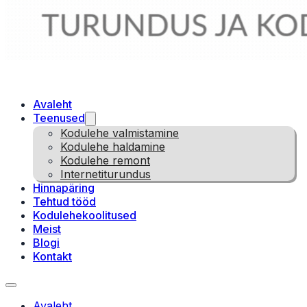
Avaleht
Teenused
Kodulehe valmistamine
Kodulehe haldamine
Kodulehe remont
Internetiturundus
Hinnapäring
Tehtud tööd
Kodulehekoolitused
Meist
Blogi
Kontakt
Avaleht