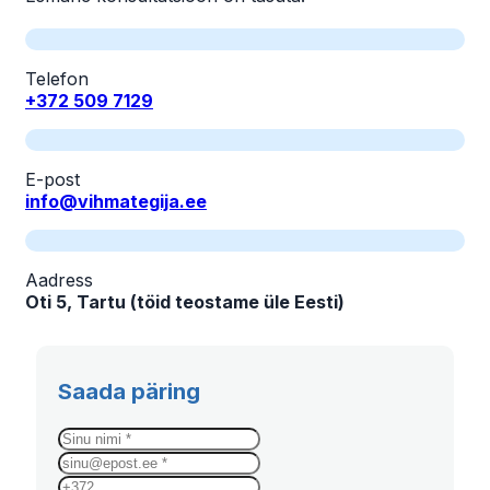
Telefon
+372 509 7129
E-post
info@vihmategija.ee
Aadress
Oti 5, Tartu (töid teostame üle Eesti)
Saada päring