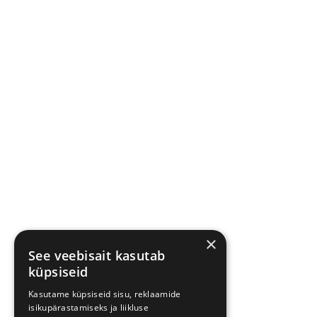
×
See veebisait kasutab
küpsiseid
Kasutame küpsiseid sisu, reklaamide
isikupärastamiseks ja liikluse