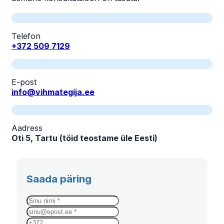
Telefon
+372 509 7129
E-post
info@vihmategija.ee
Aadress
Oti 5, Tartu (töid teostame üle Eesti)
Saada päring