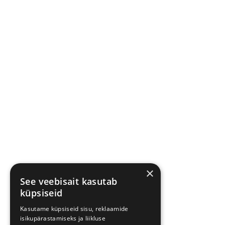
×
See veebisait kasutab
küpsiseid
Kasutame küpsiseid sisu, reklaamide
isikupärastamiseks ja liikluse