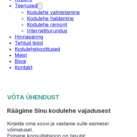
Teenused
Kodulehe valmistamine
Kodulehe haldamine
Kodulehe remont
Internetiturundus
Hinnapäring
Tehtud tööd
Kodulehekoolitused
Meist
Blogi
Kontakt
VÕTA ÜHENDUST
Räägime Sinu kodulehe vajadusest
Kirjelda oma soovi ja vastame sulle esimesel
võimalusel.
Esmane konsultatsioon on tasuta!