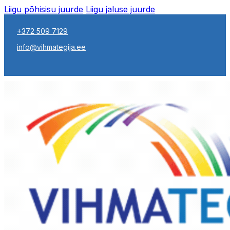
Liigu põhisisu juurde
Liigu jaluse juurde
+372 509 7129
info@vihmategija.ee