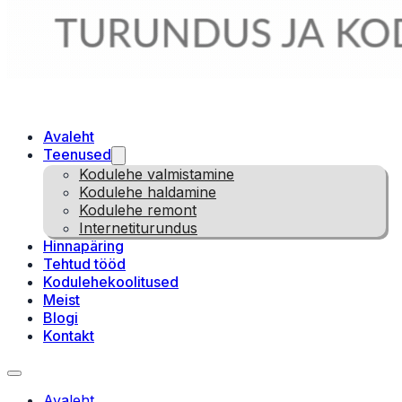
Avaleht
Teenused
Kodulehe valmistamine
Kodulehe haldamine
Kodulehe remont
Internetiturundus
Hinnapäring
Tehtud tööd
Kodulehekoolitused
Meist
Blogi
Kontakt
Avaleht