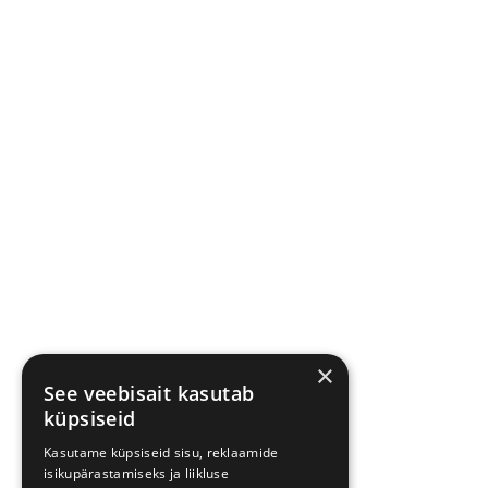
×
See veebisait kasutab
küpsiseid
Kasutame küpsiseid sisu, reklaamide
isikupärastamiseks ja liikluse