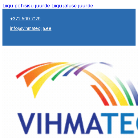
Liigu põhisisu juurde
Liigu jaluse juurde
+372 509 7129
info@vihmategija.ee