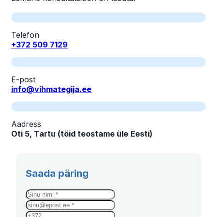
Telefon
+372 509 7129
E-post
info@vihmategija.ee
Aadress
Oti 5, Tartu (töid teostame üle Eesti)
Saada päring