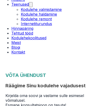
Teenused
Kodulehe valmistamine
Kodulehe haldamine
Kodulehe remont
Internetiturundus
Hinnapäring
Tehtud tööd
Kodulehekoolitused
Meist
Blogi
Kontakt
VÕTA ÜHENDUST
Räägime Sinu kodulehe vajadusest
Kirjelda oma soovi ja vastame sulle esimesel
võimalusel.
Esmane konsultatsioon on tasuta!