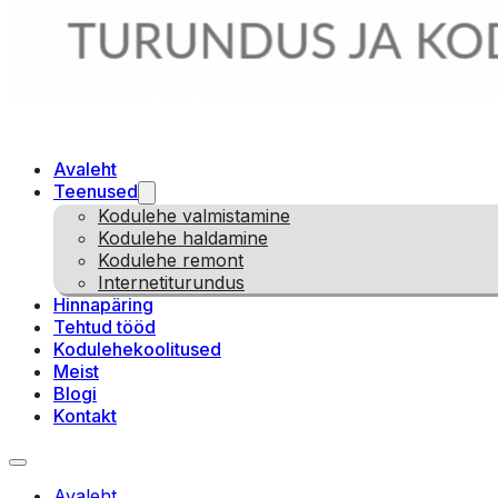
Avaleht
Teenused
Kodulehe valmistamine
Kodulehe haldamine
Kodulehe remont
Internetiturundus
Hinnapäring
Tehtud tööd
Kodulehekoolitused
Meist
Blogi
Kontakt
Avaleht