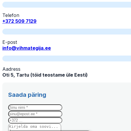
Telefon
+372 509 7129
E-post
info@vihmategija.ee
Aadress
Oti 5, Tartu (töid teostame üle Eesti)
Saada päring