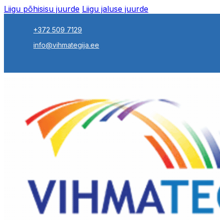
Liigu põhisisu juurde
Liigu jaluse juurde
+372 509 7129
info@vihmategija.ee