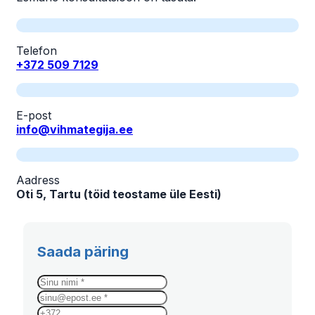
Telefon
+372 509 7129
E-post
info@vihmategija.ee
Aadress
Oti 5, Tartu (töid teostame üle Eesti)
Saada päring