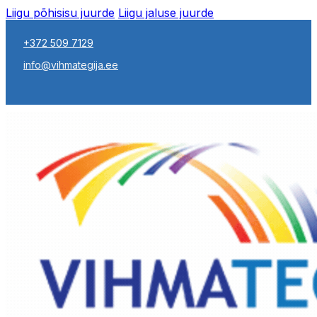
Liigu põhisisu juurde
Liigu jaluse juurde
+372 509 7129
info@vihmategija.ee