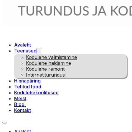
Avaleht
Teenused
Kodulehe valmistamine
Kodulehe haldamine
Kodulehe remont
Internetiturundus
Hinnapäring
Tehtud tööd
Kodulehekoolitused
Meist
Blogi
Kontakt
Avaleht