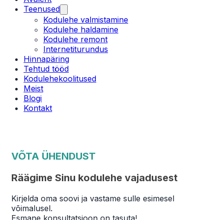
Teenused
Kodulehe valmistamine
Kodulehe haldamine
Kodulehe remont
Internetiturundus
Hinnapäring
Tehtud tööd
Kodulehekoolitused
Meist
Blogi
Kontakt
VÕTA ÜHENDUST
Räägime Sinu kodulehe vajadusest
Kirjelda oma soovi ja vastame sulle esimesel
võimalusel.
Esmane konsultatsioon on tasuta!