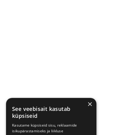
×
See veebisait kasutab
küpsiseid
Kasutame küpsiseid sisu, reklaamide
isikupärastamiseks ja liikluse