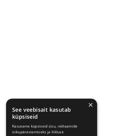
×
See veebisait kasutab
küpsiseid
Kasutame küpsiseid sisu, reklaamide
isikupärastamiseks ja liikluse