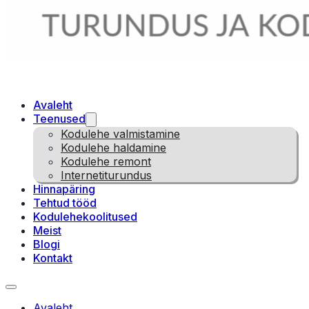
Avaleht
Teenused
Kodulehe valmistamine
Kodulehe haldamine
Kodulehe remont
Internetiturundus
Hinnapäring
Tehtud tööd
Kodulehekoolitused
Meist
Blogi
Kontakt
Avaleht