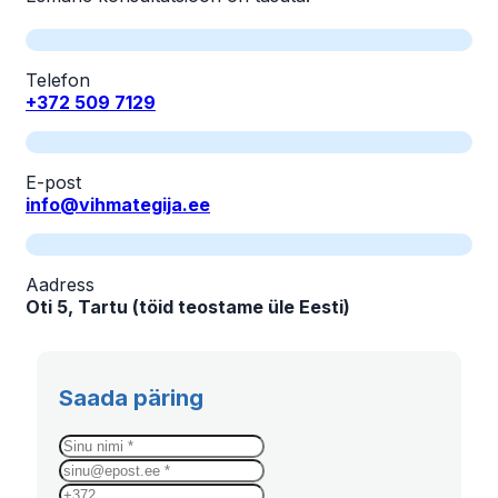
Telefon
+372 509 7129
E-post
info@vihmategija.ee
Aadress
Oti 5, Tartu (töid teostame üle Eesti)
Saada päring