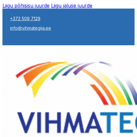
Liigu põhisisu juurde
Liigu jaluse juurde
+372 509 7129
info@vihmategija.ee