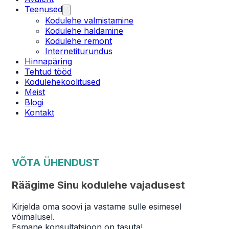
Teenused
Kodulehe valmistamine
Kodulehe haldamine
Kodulehe remont
Internetiturundus
Hinnapäring
Tehtud tööd
Kodulehekoolitused
Meist
Blogi
Kontakt
VÕTA ÜHENDUST
Räägime Sinu kodulehe vajadusest
Kirjelda oma soovi ja vastame sulle esimesel
võimalusel.
Esmane konsultatsioon on tasuta!