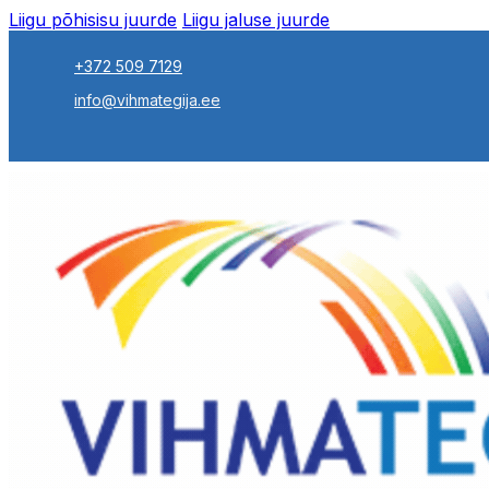
Liigu põhisisu juurde
Liigu jaluse juurde
+372 509 7129
info@vihmategija.ee