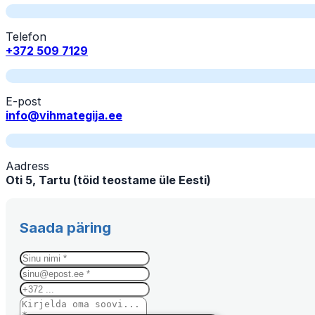
Telefon
+372 509 7129
E-post
info@vihmategija.ee
Aadress
Oti 5, Tartu (töid teostame üle Eesti)
Saada päring