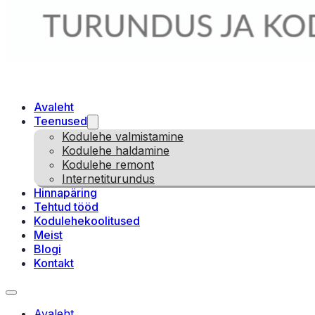
Avaleht
Teenused
Kodulehe valmistamine
Kodulehe haldamine
Kodulehe remont
Internetiturundus
Hinnapäring
Tehtud tööd
Kodulehekoolitused
Meist
Blogi
Kontakt
Avaleht