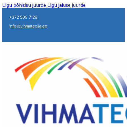
Liigu põhisisu juurde
Liigu jaluse juurde
+372 509 7129
info@vihmategija.ee