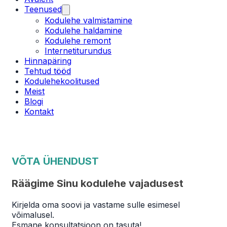
Teenused
Kodulehe valmistamine
Kodulehe haldamine
Kodulehe remont
Internetiturundus
Hinnapäring
Tehtud tööd
Kodulehekoolitused
Meist
Blogi
Kontakt
VÕTA ÜHENDUST
Räägime Sinu kodulehe vajadusest
Kirjelda oma soovi ja vastame sulle esimesel
võimalusel.
Esmane konsultatsioon on tasuta!