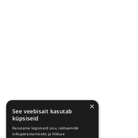
×
See veebisait kasutab
küpsiseid
Kasutame küpsiseid sisu, reklaamide
isikupärastamiseks ja liikluse