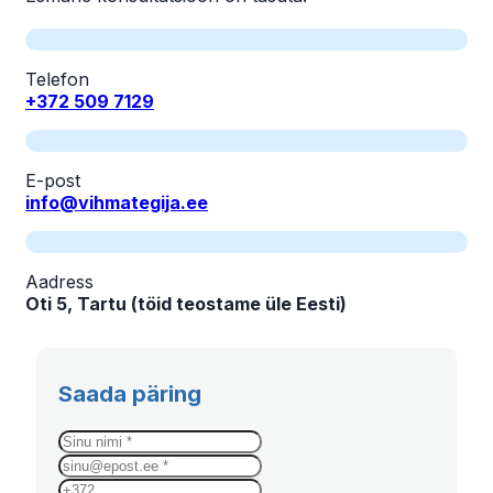
Telefon
+372 509 7129
E-post
info@vihmategija.ee
Aadress
Oti 5, Tartu (töid teostame üle Eesti)
Saada päring