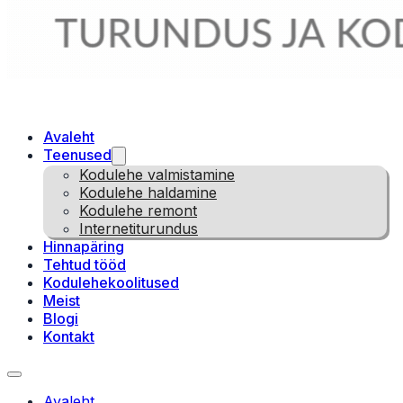
Avaleht
Teenused
Kodulehe valmistamine
Kodulehe haldamine
Kodulehe remont
Internetiturundus
Hinnapäring
Tehtud tööd
Kodulehekoolitused
Meist
Blogi
Kontakt
Avaleht