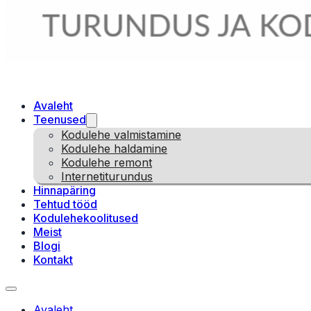
Avaleht
Teenused
Kodulehe valmistamine
Kodulehe haldamine
Kodulehe remont
Internetiturundus
Hinnapäring
Tehtud tööd
Kodulehekoolitused
Meist
Blogi
Kontakt
Avaleht