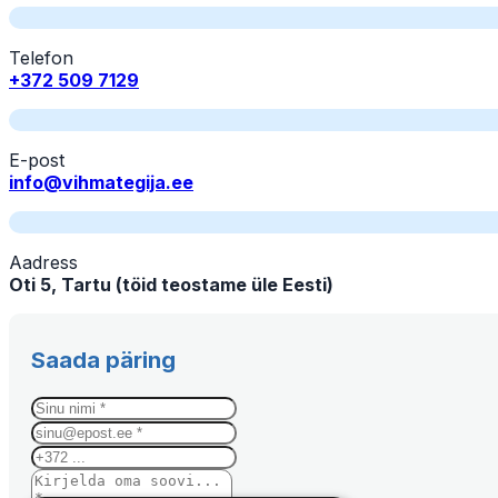
Telefon
+372 509 7129
E-post
info@vihmategija.ee
Aadress
Oti 5, Tartu (töid teostame üle Eesti)
Saada päring