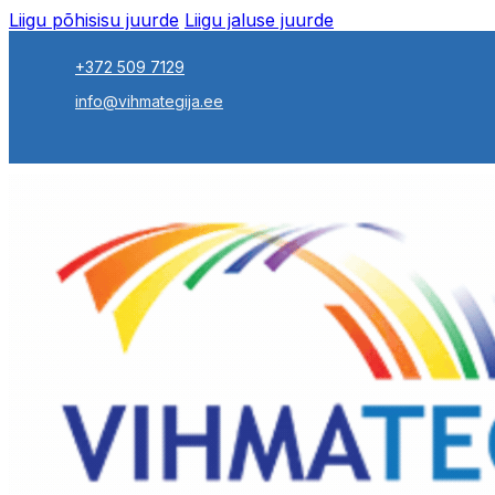
Liigu põhisisu juurde
Liigu jaluse juurde
+372 509 7129
info@vihmategija.ee