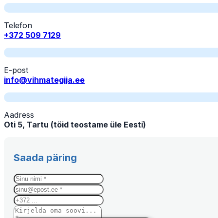
Telefon
+372 509 7129
E-post
info@vihmategija.ee
Aadress
Oti 5, Tartu (töid teostame üle Eesti)
Saada päring