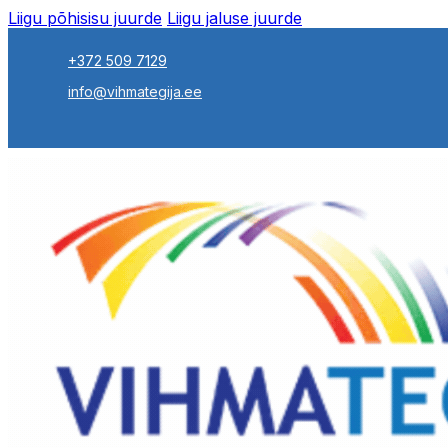
Liigu põhisisu juurde
Liigu jaluse juurde
+372 509 7129
info@vihmategija.ee