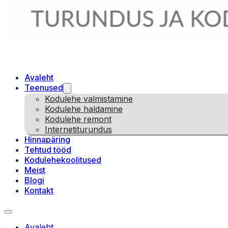
Avaleht
Teenused
Kodulehe valmistamine
Kodulehe haldamine
Kodulehe remont
Internetiturundus
Hinnapäring
Tehtud tööd
Kodulehekoolitused
Meist
Blogi
Kontakt
Avaleht