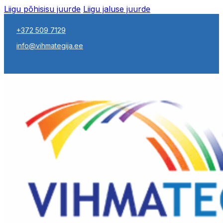
Liigu põhisisu juurde
Liigu jaluse juurde
+372 509 7129
info@vihmategija.ee