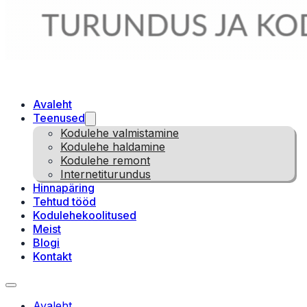
Avaleht
Teenused
Kodulehe valmistamine
Kodulehe haldamine
Kodulehe remont
Internetiturundus
Hinnapäring
Tehtud tööd
Kodulehekoolitused
Meist
Blogi
Kontakt
Avaleht