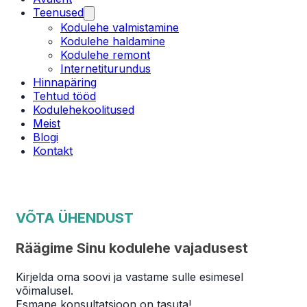
Teenused
Kodulehe valmistamine
Kodulehe haldamine
Kodulehe remont
Internetiturundus
Hinnapäring
Tehtud tööd
Kodulehekoolitused
Meist
Blogi
Kontakt
VÕTA ÜHENDUST
Räägime Sinu kodulehe vajadusest
Kirjelda oma soovi ja vastame sulle esimesel
võimalusel.
Esmane konsultatsioon on tasuta!