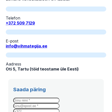
Telefon
+372 509 7129
E-post
info@vihmategija.ee
Aadress
Oti 5, Tartu (töid teostame üle Eesti)
Saada päring