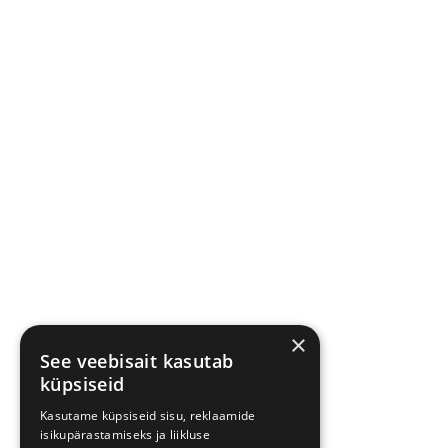
×
See veebisait kasutab
küpsiseid
Kasutame küpsiseid sisu, reklaamide
isikupärastamiseks ja liikluse