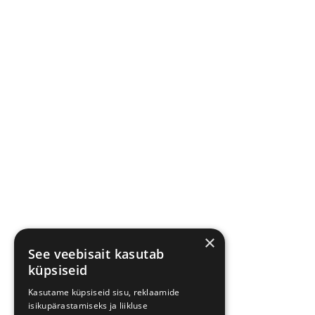
×
See veebisait kasutab
küpsiseid
Kasutame küpsiseid sisu, reklaamide
isikupärastamiseks ja liikluse