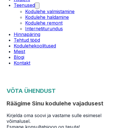
Teenused
Kodulehe valmistamine
Kodulehe haldamine
Kodulehe remont
Internetiturundus
Hinnapäring
Tehtud tööd
Kodulehekoolitused
Meist
Blogi
Kontakt
VÕTA ÜHENDUST
Räägime Sinu kodulehe vajadusest
Kirjelda oma soovi ja vastame sulle esimesel
võimalusel.
Esmane konsultatsioon on tasuta!