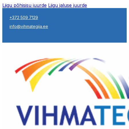
Liigu põhisisu juurde
Liigu jaluse juurde
+372 509 7129
info@vihmategija.ee