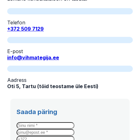
Telefon
+372 509 7129
E-post
info@vihmategija.ee
Aadress
Oti 5, Tartu (töid teostame üle Eesti)
Saada päring