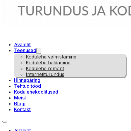
Avaleht
Teenused
Kodulehe valmistamine
Kodulehe haldamine
Kodulehe remont
Internetiturundus
Hinnapäring
Tehtud tööd
Kodulehekoolitused
Meist
Blogi
Kontakt
Avaleht