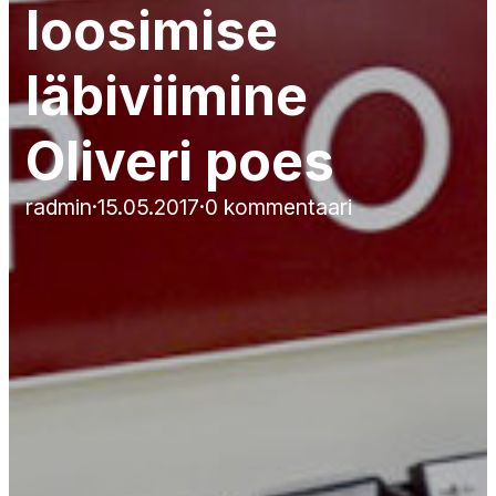
loosimise
läbiviimine
Oliveri poes
radmin
·
15.05.2017
·
0 kommentaari