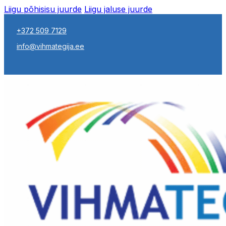
Liigu põhisisu juurde
Liigu jaluse juurde
+372 509 7129
info@vihmategija.ee