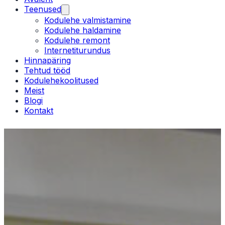
Teenused
Kodulehe valmistamine
Kodulehe haldamine
Kodulehe remont
Internetiturundus
Hinnapäring
Tehtud tööd
Kodulehekoolitused
Meist
Blogi
Kontakt