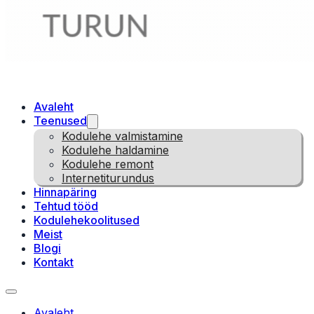
Avaleht
Teenused
Kodulehe valmistamine
Kodulehe haldamine
Kodulehe remont
Internetiturundus
Hinnapäring
Tehtud tööd
Kodulehekoolitused
Meist
Blogi
Kontakt
Avaleht