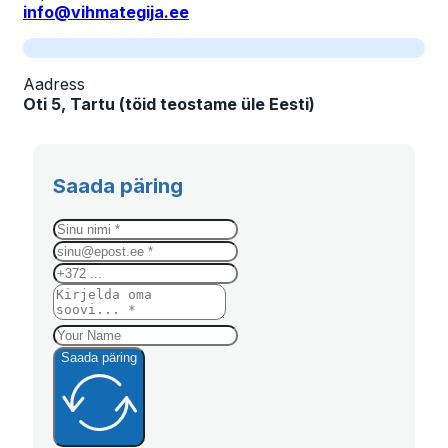
info@vihmategija.ee
Aadress
Oti 5, Tartu (töid teostame üle Eesti)
Saada päring
Saada päring