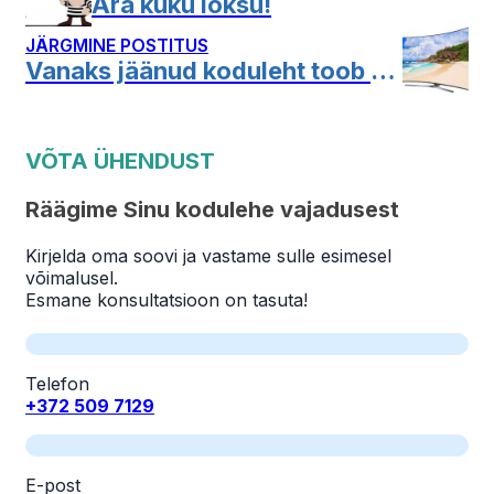
Ära kuku lõksu!
JÄRGMINE POSTITUS
Vanaks jäänud koduleht toob kasu asemel kahju
VÕTA ÜHENDUST
Räägime Sinu kodulehe vajadusest
Kirjelda oma soovi ja vastame sulle esimesel
võimalusel.
Esmane konsultatsioon on tasuta!
Telefon
+372 509 7129
E-post